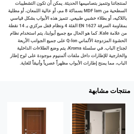
لمنتجاتنا وتتميز بتصاميمها الحديثة. يمكن أن تكون التشطيبات
السطحية من MDF lam بسماكة 8 مم، أو عالية اللمعان، أو مطلية
باللاكيه، أو بطلاء خشبي طبيعي. تتميز هذه الأبواب بشكل قياسي
بمقاومة السرقة EN 1627 الفئة 4 ونظام قفل مركزي بـ 14 نقطة
من علامة Kale. كما هو الحال مع جميع أبوابنا، يتم استخدام نظام
الحشوة المزدوجة الألماني Q-lon على جميع الجوانب الأربعة
لجناح الباب. في سلسلة Kroma، يتم وضع الطلاءات الداخلية
والخارجية للإطارات داخل ملفات ألمنيوم موجودة على لوح إطار
الباب، مما يمنح إطارات الأبواب مظهراً عصرياً وأنيقاً للغاية.
منتجات مشابهة