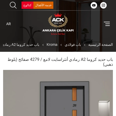
خدمة الأقفال
كتالوج
AR
الصفحة الرئيسية
باب فولاذي
Kroma
باب حديد كروما A2 رمادي أنثراسايت لامع / 4279 صفائح (بلوط ذهبي)
باب حديد كروما A2 رمادي أنثراسايت لامع / 4279 صفائح (بلوط
ذهبي)