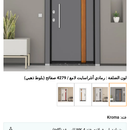
لون الضلفة : رمادي أنثراسايت لامع / 4279 صفائح (بلوط ذهبي)
فئة:
Kroma
شهادة باب فولاذي فئة WK 4 للسرقة (pdf)