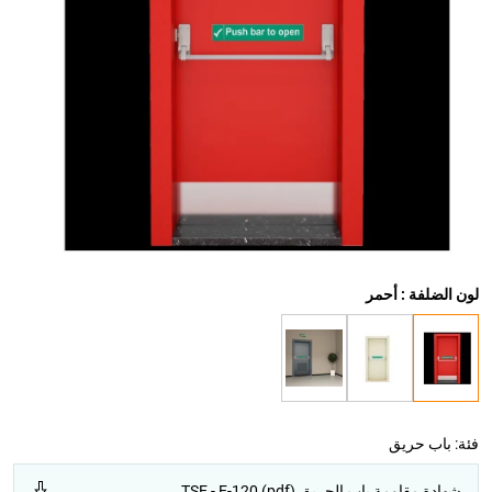
لون الضلفة : أحمر
فئة:
باب حريق
شهادة مقاومة باب الحريق TSE - E-120 (pdf)