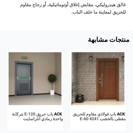
غالق هيدروليكي، مقابض إغلاق أوتوماتيكية، أو زجاج مقاوم
للحريق لمعاينة ما خلف الباب.
منتجات مشابهة
ACK
باب فولاذي مقاوم للحريق
ACK
باب حريق E-120 بتركابة
مغطى بالخشب E-60 4241
واحدة رمادي أنثراسايت
لامينات مضغوط