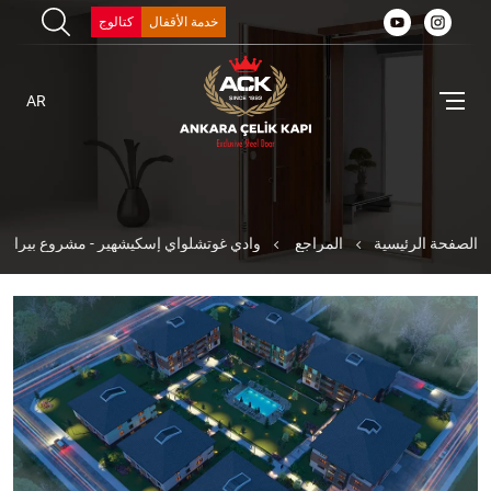
خدمة الأقفال
كتالوج
AR
الصفحة الرئيسية
المراجع
وادي غوتشلواي إسكيشهير - مشروع بيرات - 66 باب فولا