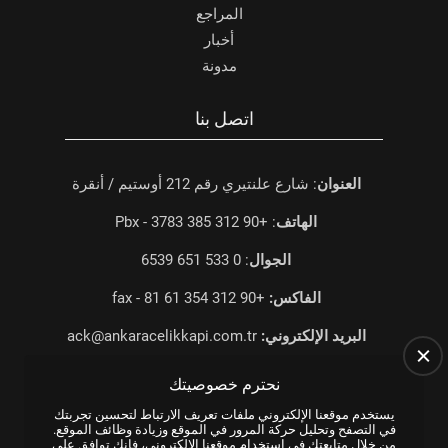
المراجع
أخبار
مدونة
اتصل بنا
العنوان
: شارع علنتيري رقم 212 أوستيم / أنقرة
الهاتف
: +90 312 385 3783 - Pbx
الجوال
: 0 533 651 6539
الفاكس:
+90 312 354 61 81 - fax
البريد الإلكتروني:
ack@ankaracelikkapi.com.tr
نحترم خصوصيتك
يستخدم موقعنا الإلكتروني ملفات تعريف الارتباط لتحسين تجربتك
في التصفح وتحليل حركة المرور في الموقع وزيادة وظائف الموقع.
من خلال متابعتك في استخدام موقعنا الإلكتروني، فإنك توافق على