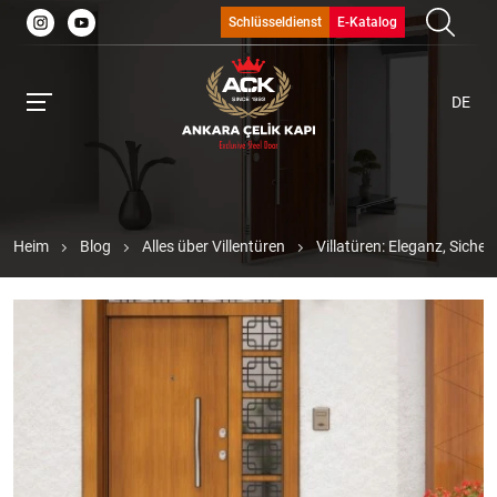
Schlüsseldienst
E-Katalog
DE
Heim
Blog
Alles über Villentüren
Villatüren: Eleganz, Sicher