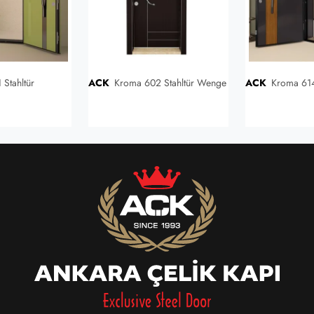
 Stahltür
ACK
Kroma 602 Stahltür Wenge
ACK
Kroma 614