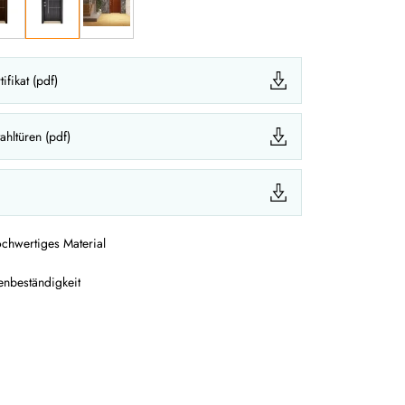
ifikat (pdf)
tahltüren (pdf)
chwertiges Material
enbeständigkeit