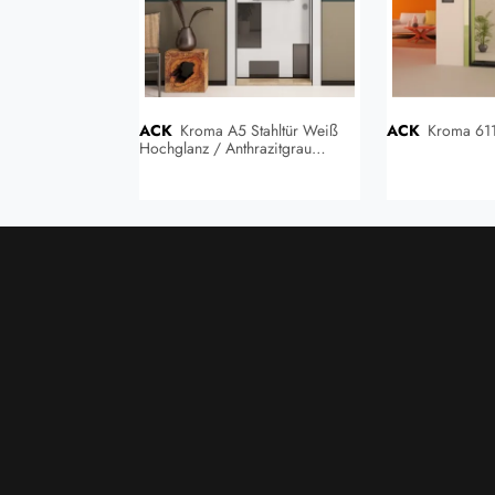
ACK
Kroma A5 Stahltür Weiß
ACK
Kroma 611
hwarzer Holz
Hochglanz / Anthrazitgrau
Hochglanz