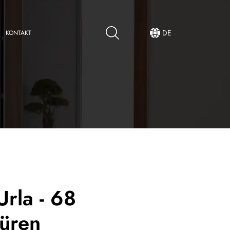
DE
KONTAKT
rla - 68
türen