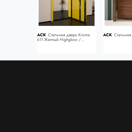
ACK
Стальная дверь Kroma
ACK
Стальная
 Блеск /
611 Желтый Highgloss /
ерый Высокий
Антрацитовый серый Highgloss