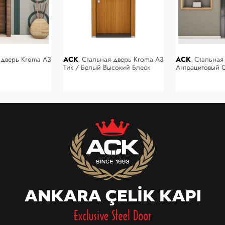
 дверь Kroma A3
ACK
Стальная дверь Kroma A3
ACK
Стальная дверь Kroma A1
Тик / Белый Высокий Блеск
Антрацитовый 
Ламинат 4279 (