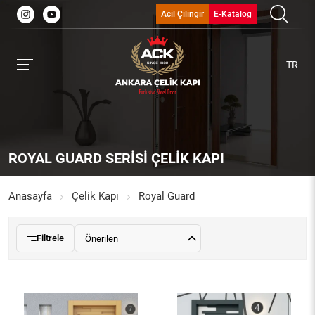
Acil Çilingir
E-Katalog
TR
ROYAL GUARD SERISI ÇELIK KAPI
Anasayfa
Çelik Kapı
Royal Guard
Filtrele
Önerilen