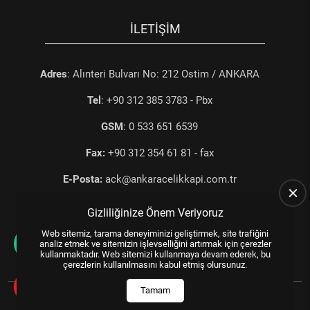
İLETIŞIM
Adres
: Alınteri Bulvarı No: 212 Ostim / ANKARA
Tel
: +90 312 385 3783 - Pbx
GSM
: 0 533 651 6539
Fax:
+90 312 354 61 81 - fax
E-Posta:
ack@ankaracelikkapi.com.tr
Gizliliğinize Önem Veriyoruz
Web sitemiz, tarama deneyiminizi geliştirmek, site trafiğini
analiz etmek ve sitemizin işlevselliğini artırmak için çerezler
kullanmaktadır. Web sitemizi kullanmaya devam ederek, bu
çerezlerin kullanılmasını kabul etmiş olursunuz.
All Rights Reserved.
© 2025
WEB TASARIM
US YAZILIM
Tamam