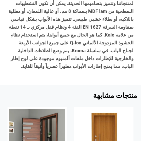
لمنتجاتنا وتتميز بتصاميمها الحديثة. يمكن أن تكون التشطيبات
السطحية من MDF lam بسماكة 8 مم، أو عالية اللمعان، أو مطلية
باللاكيه، أو بطلاء خشبي طبيعي. تتميز هذه الأبواب بشكل قياسي
بمقاومة السرقة EN 1627 الفئة 4 ونظام قفل مركزي بـ 14 نقطة
من علامة Kale. كما هو الحال مع جميع أبوابنا، يتم استخدام نظام
الحشوة المزدوجة الألماني Q-lon على جميع الجوانب الأربعة
لجناح الباب. في سلسلة Kroma، يتم وضع الطلاءات الداخلية
والخارجية للإطارات داخل ملفات ألمنيوم موجودة على لوح إطار
الباب، مما يمنح إطارات الأبواب مظهراً عصرياً وأنيقاً للغاية.
منتجات مشابهة