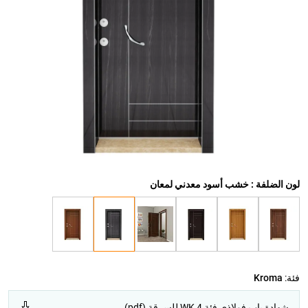
لون الضلفة : خشب أسود معدني لمعان
فئة:
Kroma
شهادة باب فولاذي فئة WK 4 للسرقة (pdf)