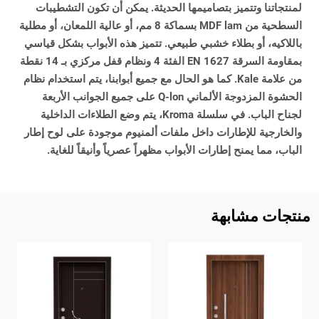
لمنتجاتنا وتتميز بتصاميمها الحديثة. يمكن أن تكون التشطيبات
السطحية من MDF lam بسماكة 8 مم، أو عالية اللمعان، أو مطلية
باللاكيه، أو بطلاء خشبي طبيعي. تتميز هذه الأبواب بشكل قياسي
بمقاومة السرقة EN 1627 الفئة 4 ونظام قفل مركزي بـ 14 نقطة
من علامة Kale. كما هو الحال مع جميع أبوابنا، يتم استخدام نظام
الحشوة المزدوجة الألماني Q-lon على جميع الجوانب الأربعة
لجناح الباب. في سلسلة Kroma، يتم وضع الطلاءات الداخلية
والخارجية للإطارات داخل ملفات ألمنيوم موجودة على لوح إطار
الباب، مما يمنح إطارات الأبواب مظهراً عصرياً وأنيقاً للغاية.
منتجات مشابهة