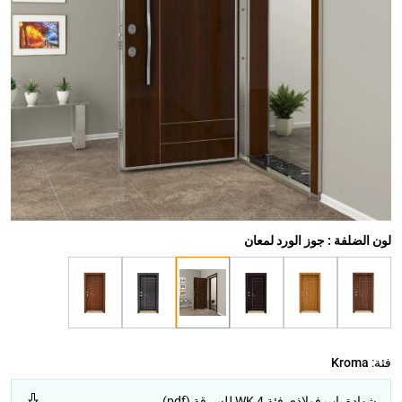
لون الضلفة : جوز الورد لمعان
فئة:
Kroma
شهادة باب فولاذي فئة WK 4 للسرقة (pdf)