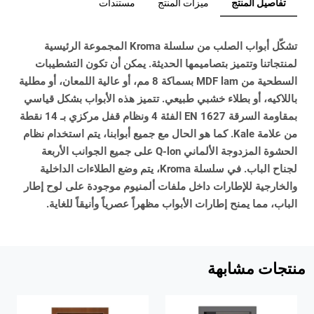
تفاصيل المنتج
ميزات المنتج
مستندات
تشكّل أبواب الصلب من سلسلة Kroma المجموعة الرئيسية
لمنتجاتنا وتتميز بتصاميمها الحديثة. يمكن أن تكون التشطيبات
السطحية من MDF lam بسماكة 8 مم، أو عالية اللمعان، أو مطلية
باللاكيه، أو بطلاء خشبي طبيعي. تتميز هذه الأبواب بشكل قياسي
بمقاومة السرقة EN 1627 الفئة 4 ونظام قفل مركزي بـ 14 نقطة
من علامة Kale. كما هو الحال مع جميع أبوابنا، يتم استخدام نظام
الحشوة المزدوجة الألماني Q-lon على جميع الجوانب الأربعة
لجناح الباب. في سلسلة Kroma، يتم وضع الطلاءات الداخلية
والخارجية للإطارات داخل ملفات ألمنيوم موجودة على لوح إطار
الباب، مما يمنح إطارات الأبواب مظهراً عصرياً وأنيقاً للغاية.
منتجات مشابهة