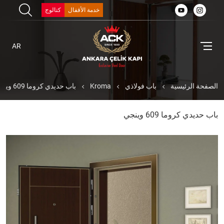
خدمة الأقفال
كتالوج
AR
الصفحة الرئيسية
باب فولاذي
Kroma
باب حديدي كروما 609 وينجي
باب حديدي كروما 609 وينجي