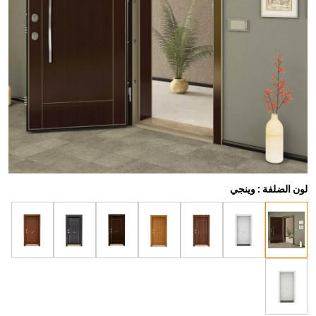
لون الضلفة : وينجي