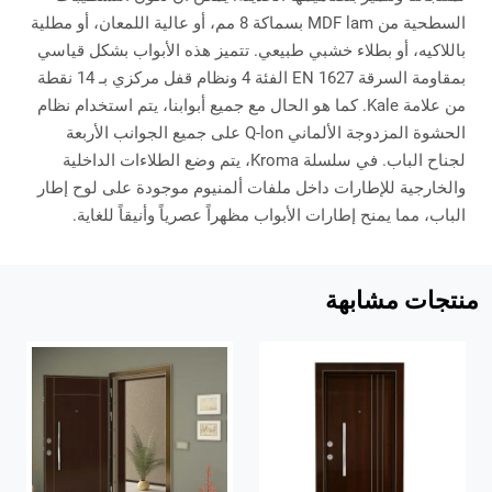
السطحية من MDF lam بسماكة 8 مم، أو عالية اللمعان، أو مطلية
باللاكيه، أو بطلاء خشبي طبيعي. تتميز هذه الأبواب بشكل قياسي
بمقاومة السرقة EN 1627 الفئة 4 ونظام قفل مركزي بـ 14 نقطة
من علامة Kale. كما هو الحال مع جميع أبوابنا، يتم استخدام نظام
الحشوة المزدوجة الألماني Q-lon على جميع الجوانب الأربعة
لجناح الباب. في سلسلة Kroma، يتم وضع الطلاءات الداخلية
والخارجية للإطارات داخل ملفات ألمنيوم موجودة على لوح إطار
الباب، مما يمنح إطارات الأبواب مظهراً عصرياً وأنيقاً للغاية.
منتجات مشابهة