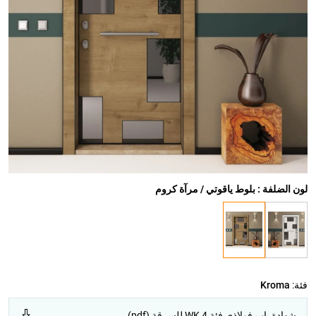
لون الضلفة : بلوط ياقوتي / مرآة كروم
فئة:
Kroma
شهادة باب فولاذي فئة WK 4 للسرقة (pdf)