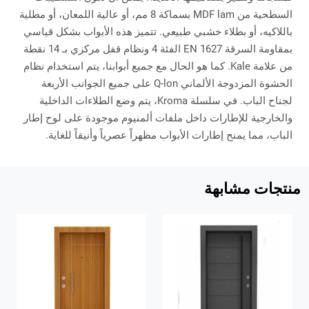
السطحية من MDF lam بسماكة 8 مم، أو عالية اللمعان، أو مطلية
باللاكيه، أو بطلاء خشبي طبيعي. تتميز هذه الأبواب بشكل قياسي
بمقاومة السرقة EN 1627 الفئة 4 ونظام قفل مركزي بـ 14 نقطة
من علامة Kale. كما هو الحال مع جميع أبوابنا، يتم استخدام نظام
الحشوة المزدوجة الألماني Q-lon على جميع الجوانب الأربعة
لجناح الباب. في سلسلة Kroma، يتم وضع الطلاءات الداخلية
والخارجية للإطارات داخل ملفات ألمنيوم موجودة على لوح إطار
الباب، مما يمنح إطارات الأبواب مظهراً عصرياً وأنيقاً للغاية.
منتجات مشابهة