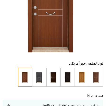
لون الضلفة : جوز أمريكي
فئة:
Kroma
شهادة باب فولاذي فئة WK 4 للسرقة (pdf)