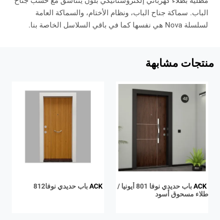
مطلية بطلاء كهربائي إلكتروستاتيكي بلون يتناسق مع خشب جناح
الباب. سماكة جناح الباب، ونظام الأختام، والسماكة العامة
لسلسلة Nova هي نفسها كما في باقي السلاسل الخاصة بنا.
منتجات مشابهة
ACK
باب حديدي نوفا 801 أيونيا /
ACK
باب حديدي نوفا812
طلاء مسحوق أسود