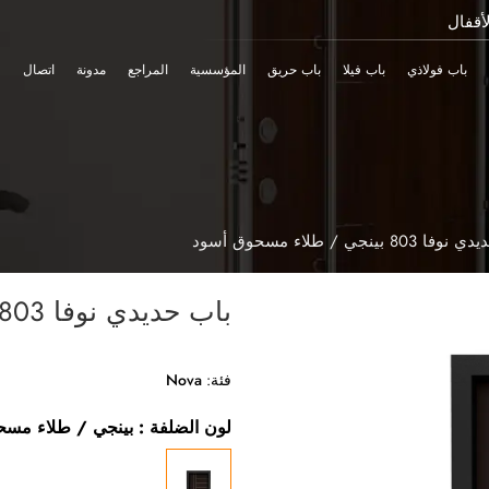
سية
المراجع
مدونة
اتصال
حديدي نوفا 803 بينجي / طلاء مسحوق أسود
:
Nova
ن الضلفة : بينجي / طلاء مسحوق أسود