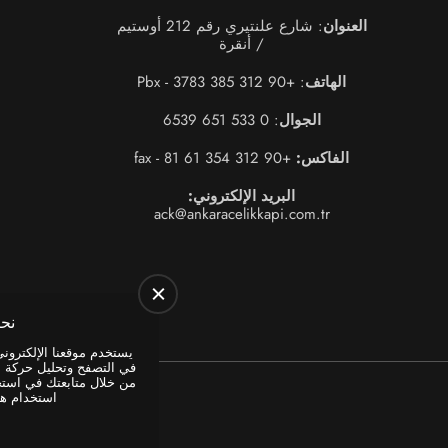
: شارع علنتيري رقم 212 أوستيم
:
M
ack@an
K
ER
نحترم خصوصيتك
يستخدم موقعنا الإلكتروني ملفات تعريف الارتباط لتحسين تجربتك
E
في التصفح وتحليل حركة المرور في الموقع وزيادة وظائف الموقع.
من خلال متابعتك في استخدام موقعنا الإلكتروني، فإنك توافق على
استخدام هذه ملفات تعريف الارتباط.
حسنًا