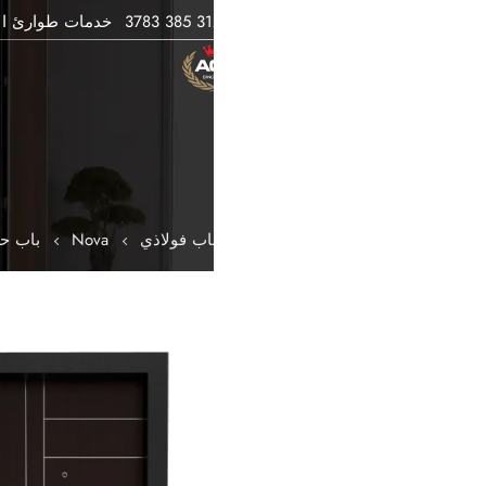
خدمات طوارئ الأقفال
باب فولاذي
باب فيلا
باب حريق
المؤس
اب فولاذي
Nova
باب حديدي نوفا 803 بينجي / طلاء مسحوق أسود
باب 
فئة
لو