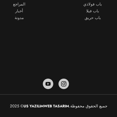
المراجع
العنوان
أخبار
/ أنقرة
مدونة
الهاتف
: +90 312 385 3783 - Pbx
الجوال
: 0 533 651 6539
الفاكس:
+90 312 354 61 81 - fax
البريد الإلكتروني
karacelikkapi.com.tr
© 2025
US YAZILIM
WEB