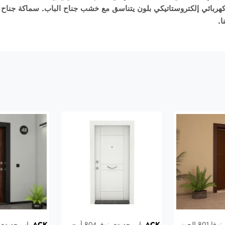
شب جناح الباب. سماكة جناح الباب، ونظام الأختام، والسماكة العامة 
باب حديدي نوف804 أبيض
ACK
باب حديدي نوفا 801 أيونيا /
ACK
باب حديدي نوفا 801 وينجي