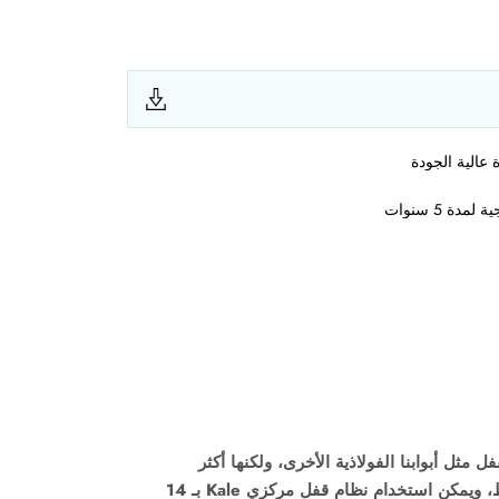
كثر
اقتصادية في السعر بفضل بعض التعديلات البسيطة. تأتي هذه الأبواب بشكل قياسي مع نظام قفل مونوبلوك Kale بـ 6 نقاط، ويمكن استخدام نظام قفل مركزي Kale بـ 14