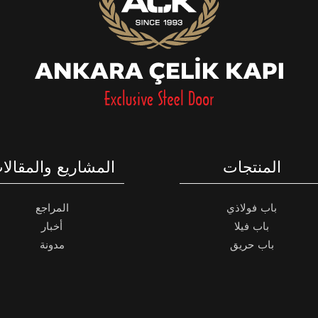
المشاريع والمقالات
اتصل بنا
المراجع
العنوان
أخبار
/ أنقرة
مدونة
الهاتف
: +90 312 385 3783 - Pbx
الجوال
: 0 533 651 6539
الفاكس:
+90 312 354 61 81 - fax