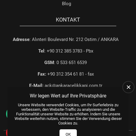
Blog
KONTAKT
Adresse
: Alınteri Boulevard Nr. 212 Ostim / ANKARA
Tel
: +90 312 385 3783 - Pbx
GSM
: 0 533 651 6539
Fax:
+90 312 354 61 81 - fax
E-Mail:
ack@ankaracelikkapi.com.tr
Wir legen Wert auf Ihre Privatsphäre
Unsere Website verwendet Cookies, um Ihr Surferlebnis zu
verbessern, den Website-Traffic zu analysieren und die
Funktionalität unserer Website zu erhöhen. Indem Sie unsere
Website weiterhin nutzen, stimmen Sie der Verwendung dieser
Cookies zu.
Alle Rechte vorbehalten.
© 2025
WEB TASARIM
US YAZILIM
OK