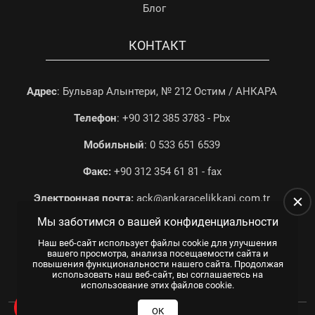
Блог
КОНТАКТ
Адрес
: Бульвар Алынтери, № 212 Остим / АНКАРА
Телефон
: +90 312 385 3783 - Pbx
Мобильный
: 0 533 651 6539
Факс:
+90 312 354 61 81 - fax
Электронная почта:
ack@ankaracelikkapi.com.tr
Мы заботимся о вашей конфиденциальности
Наш веб-сайт использует файлы cookie для улучшения
вашего просмотра, анализа посещаемости сайта и
повышения функциональности нашего сайта. Продолжая
использовать наш веб-сайт, вы соглашаетесь на
использование этих файлов cookie.
Все права защищены.
© 2025
WEB TASARIM
US YAZILIM
ОК