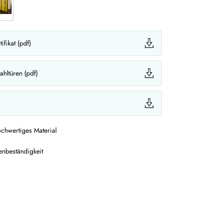
ifikat (pdf)
tahltüren (pdf)
chwertiges Material
enbeständigkeit