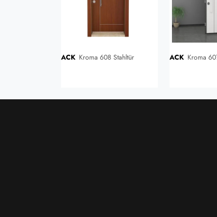
ACK
Kroma 608 Stahltür
ACK
Kroma 607
ochglanz / 4279
e Eiche)