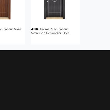
ACK
Kroma 609 Stahltür
ACK
Kroma 601
Metallisch Schwarzer Holz