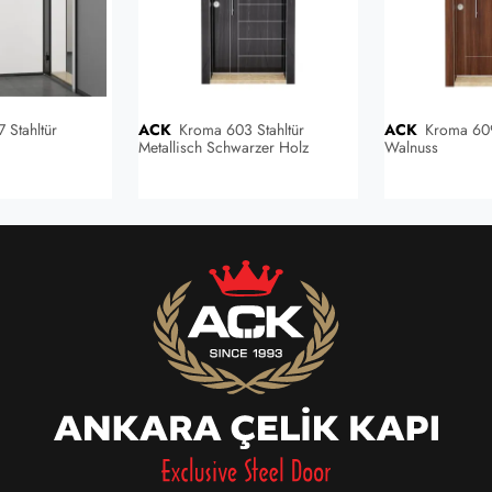
 Stahltür
ACK
Kroma 603 Stahltür
ACK
Kroma 609 Stahltür Söke
Metallisch Schwarzer Holz
Walnuss