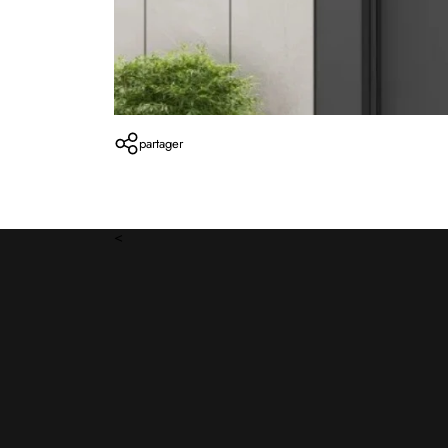
partager
<