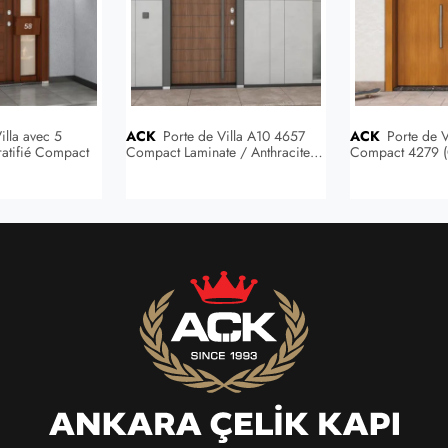
ACK
Porte de Villa A10 4657
ACK
Porte de Villa Plate Stratifié
ratifié Compact
Compact Laminate / Anthracite
Compact 4279 (
Gray Compact Laminate