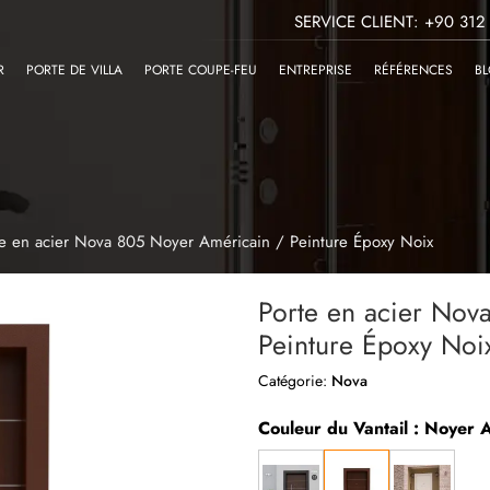
SERVICE CLIENT: +90 312
R
PORTE DE VILLA
PORTE COUPE-FEU
ENTREPRISE
RÉFÉRENCES
B
te en acier Nova 805 Noyer Américain / Peinture Époxy Noix
Porte en acier Nov
Peinture Époxy Noi
Catégorie:
Nova
Couleur du Vantail : Noyer 