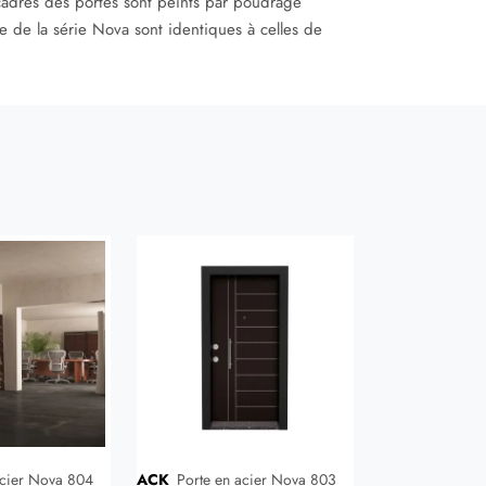
 cadres des portes sont peints par poudrage
sse de la série Nova sont identiques à celles de
ACK
Porte en acier Nova 803
ACK
Porte en 