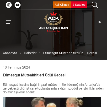
Acil Çilingir
E-Katalog
TR
Anasayfa
Haberler
Etimesgut Müteahhitleri Ödül Gecesi
10 Temmuz 2024
Etimesgut Müteahhitleri Ödül Gecesi
Etimesgut ilçesine bağlı inşaat müteahhitleri derneğinin Antalya’da
gerçekleştirdiği istişare toplantısında aldığımız ödül ve işbirliklerinden
dolayı teşekkür ederiz.