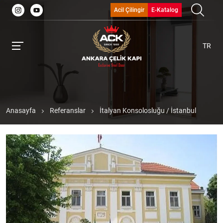
Acil Çilingir
E-Katalog
TR
Anasayfa
Referanslar
İtalyan Konsolosluğu / İstanbul