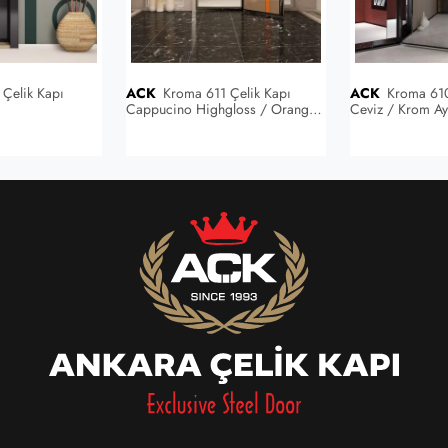
Çelik Kapı
ACK
Kroma 611 Çelik Kapı
ACK
Kroma 610 Çelik Kapı Söke
Cappucino Highgloss / Orange
Ceviz / Krom A
Highgloss