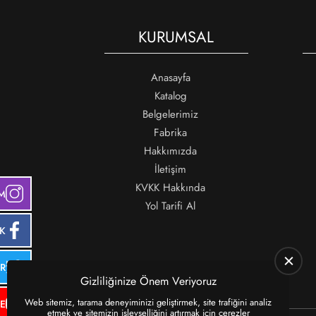
KURUMSAL
Anasayfa
Katalog
Belgelerimiz
Fabrika
Hakkımızda
İletişim
KVKK Hakkında
M
Yol Tarifi Al
K
ER
Gizliliğinize Önem Veriyoruz
Web sitemiz, tarama deneyiminizi geliştirmek, site trafiğini analiz
E
etmek ve sitemizin işlevselliğini artırmak için çerezler