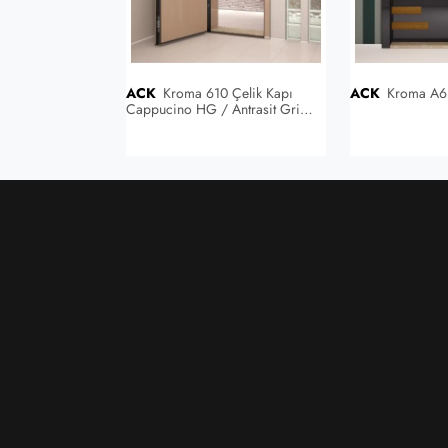
ACK
Kroma 610 Çelik Kapı
ACK
Kroma A6 
Cappucino HG / Antrasit Gri
Highgloss