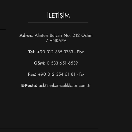
İLETIŞIM
Adres
: Alınteri Bulvarı No: 212 Ostim
/ ANKARA
Tel
: +90 312 385 3783 - Pbx
GSM
: 0 533 651 6539
Fax:
+90 312 354 61 81 - fax
E-Posta:
ack@ankaracelikkapi.com.tr