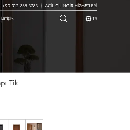
: +90 312 385 3783
ACIL ÇILINGIR HIZMETLERI
TR
İLETIŞIM
pı Tik