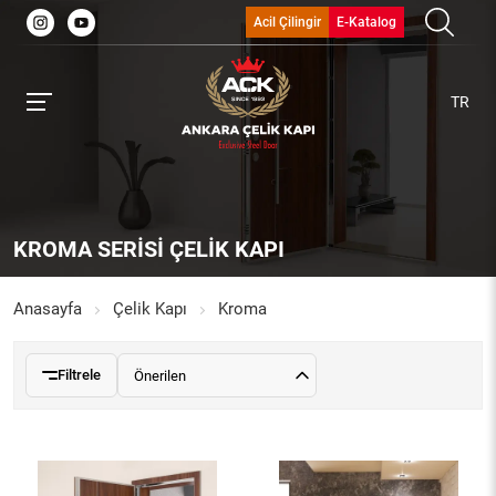
Acil Çilingir
E-Katalog
TR
KROMA SERISI ÇELIK KAPI
Anasayfa
Çelik Kapı
Kroma
Filtrele
Önerilen