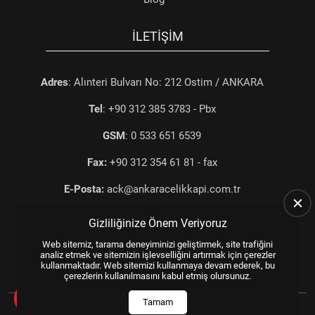
İLETIŞIM
Adres
: Alınteri Bulvarı No: 212 Ostim / ANKARA
Tel
: +90 312 385 3783 - Pbx
GSM
: 0 533 651 6539
Fax:
+90 312 354 61 81 - fax
E-Posta:
ack@ankaracelikkapi.com.tr
Gizliliğinize Önem Veriyoruz
Web sitemiz, tarama deneyiminizi geliştirmek, site trafiğini
analiz etmek ve sitemizin işlevselliğini artırmak için çerezler
kullanmaktadır. Web sitemizi kullanmaya devam ederek, bu
çerezlerin kullanılmasını kabul etmiş olursunuz.
All Rights Reserved.
© 2025
WEB TASARIM
US YAZILIM
Tamam