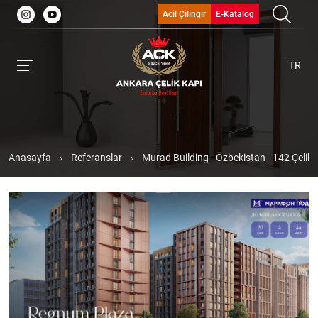
Acil Çilingir
E-Katalog
TR
Anasayfa
Referanslar
Murad Building - Özbekistan - 142 Çelik 