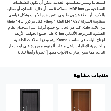
لمنتجاتنا وتتميز بتصاميمها الحديثة. يمكن أن تكون التشطيبات
السطحية من MDF lam بسماكة 8 مم، أو عالية اللمعان، أو مطلية
باللاكيه، أو بطلاء خشبي طبيعي. تتميز هذه الأبواب بشكل قياسي
بمقاومة السرقة EN 1627 الفئة 4 ونظام قفل مركزي بـ 14 نقطة
من علامة Kale. كما هو الحال مع جميع أبوابنا، يتم استخدام نظام
الحشوة المزدوجة الألماني Q-lon على جميع الجوانب الأربعة
لجناح الباب. في سلسلة Kroma، يتم وضع الطلاءات الداخلية
والخارجية للإطارات داخل ملفات ألمنيوم موجودة على لوح إطار
الباب، مما يمنح إطارات الأبواب مظهراً عصرياً وأنيقاً للغاية.
منتجات مشابهة