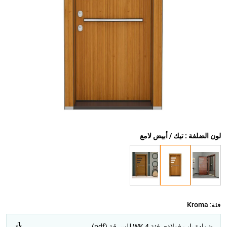
لون الضلفة : تيك / أبيض لامع
فئة:
Kroma
شهادة باب فولاذي فئة WK 4 للسرقة (pdf)