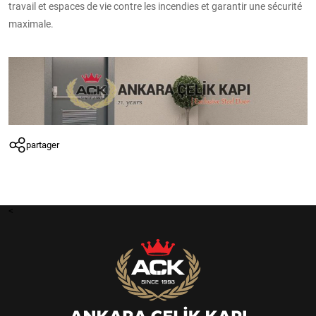
travail et espaces de vie contre les incendies et garantir une sécurité
maximale.
partager
<