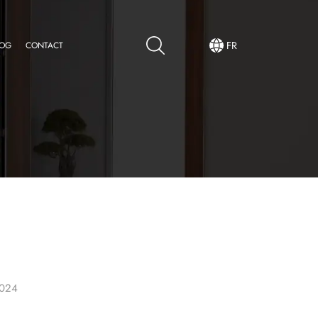
FR
LOG
CONTACT
024