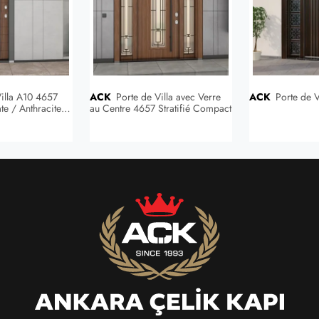
ACK
Porte de Villa avec Verre
ACK
Porte de V
e / Anthracite
au Centre 4657 Stratifié Compact
aminate