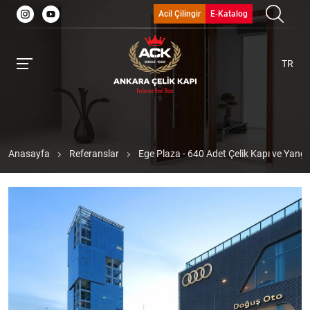
Acil Çilingir
E-Katalog
TR
Anasayfa
Referanslar
Ege Plaza - 640 Adet Çelik Kapı ve Yangı