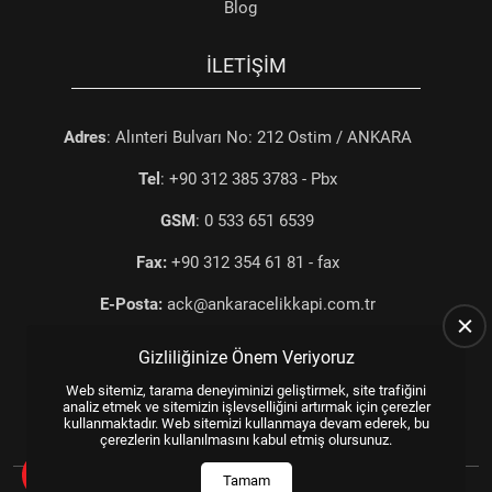
Blog
İLETIŞIM
Adres
: Alınteri Bulvarı No: 212 Ostim / ANKARA
Tel
: +90 312 385 3783 - Pbx
GSM
: 0 533 651 6539
Fax:
+90 312 354 61 81 - fax
E-Posta:
ack@ankaracelikkapi.com.tr
Gizliliğinize Önem Veriyoruz
Web sitemiz, tarama deneyiminizi geliştirmek, site trafiğini
analiz etmek ve sitemizin işlevselliğini artırmak için çerezler
kullanmaktadır. Web sitemizi kullanmaya devam ederek, bu
çerezlerin kullanılmasını kabul etmiş olursunuz.
All Rights Reserved.
© 2025
WEB TASARIM
US YAZILIM
Tamam