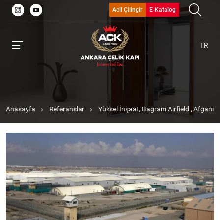
Acil Çilingir
E-Katalog
TR
Anasayfa
Referanslar
Yüksel İnşaat, Bagram Airfield , Afganis